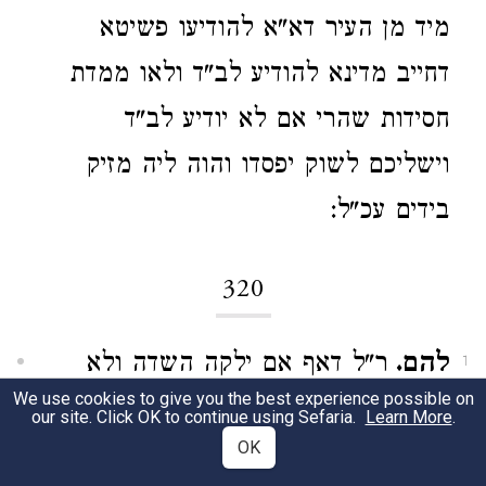
מיד מן העיר דא"א להודיעו פשיטא
דחייב מדינא להודיע לב"ד ולאו ממדת
חסידות שהרי אם לא יודיע לב"ד
וישליכם לשוק יפסדו והוה ליה מזיק
בידים עכ"ל:
320
להם.
ר"ל דאף אם ילקה השדה ולא
1
We use cookies to give you the best experience possible on
תצמיח כראוי צריך ליתן לבעל השדה או
our site. Click OK to continue using Sefaria.
Learn More
.
OK
הכרם כל דמי קצבתו הן במזומנים הן