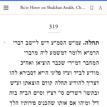
Ba'er Hetev on Shulchan Arukh, Choshen Mishpat 319
Loading...
319
תחלה.
עמ"ש הסמ"ע דיש ליישב דברי
1
הרמ"א ולומר דמשמע ליה מדברי
המחבר דמיירי שכבר הוציאן ואח"כ
מודיע לב"ד וע"ז פליגי הי"א דסבירא להו
דצריך להודיע תחלה קודם הוצאתן וע"ש
ובתשו' רשד"ם סי' רצ"ו וסיים הב"ח בזה
ז"ל ומיהו אם אותו שהכניס פירותיו הלך