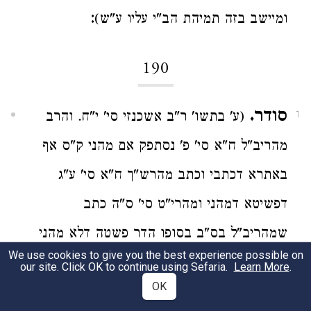
:
ומיישב בזה תמיהת הב"י עליו ע"ש)
190
סודר.
(ע' בתשו' ר"ב אשכנזי סי' י"ח. והרב
1
מהריב"ל ח"א סי' פ' נסתפק אם מהני ק"ס אף
באתרא דכתבי וכתב מהרש"ך ח"א סי' ע"ג
דפשיטא דמהני ומהרי"ט סי' ס"ה כתב
שמהריב"ל בס"ב בסופו הדר פשטה דלא מהני
We use cookies to give you the best experience possible on
ק"ס ע"ש ומהר"א ששון סי' ר"ו הביא דברי
our site. Click OK to continue using Sefaria.
Learn More
.
OK
הריטב"א בחדושיו דס"ל להדיא דק"ס לבד לא