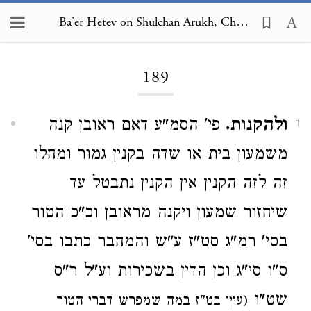
Ba'er Hetev on Shulchan Arukh, Choshen Mishpat 189
Loading...
189
ולהקנות.
פי' הסמ"ע דאם ראובן קנה
1
משמעון בית או שדה בקנין גמור ומחלו
זה לזה הקנין אין הקנין נתבטל עד
שיחזור שמעון ויקנה מראובן וכ"כ הטור
בסי' רמ"ג סט"ז ע"ש והמחבר כתבו בסי'
ס"ו סי"ג וכן הדין בשכירות וע"ל ר"ס
שט"ו
(עיין בט"ז במה שמפרש דברי הטור