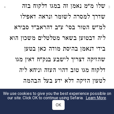
שלו מ"מ נאמן זה במגו דלקוח בזה
3
שדרך למסרה לשומר ונראה דאפילו
למ"ש הטור בסי' ע"ב דהראב"ד סבירא
ליה דבטוען בשאר מטלטלים משכון הוא
בידי דנאמן בהיסת מודה כאן בטען
שהזיקה דצריך לישבע בנק"ח דאין מגו
דלקוח מגו טוב דהוי העזה וניחא ליה
לטעון הזיקה דלא ידע בעל הבהמה
משא"כ בטוען ממושכן הוא בידי דשניהן
We use cookies to give you the best experience possible on
our site. Click OK to continue using Sefaria.
Learn More
.
הם טענ' העזה. שם:
OK