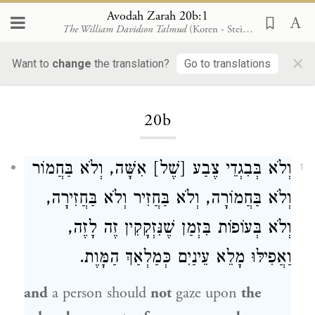
Avodah Zarah 20b:1
The William Davidson Talmud
(Koren - Steinsaltz)
×
Want to
change
the translation?
Go to translations
Loading...
20b
וְלֹא בְּבִגְדֵי צֶבַע [שֶׁל] אִשָּׁה, וְלֹא בַּחֲמוֹר
1
וְלֹא בַּחֲמוֹרָה, וְלֹא בַּחֲזִיר וְלֹא בַּחֲזִירָה,
וְלֹא בְּעוֹפוֹת בִּזְמַן שֶׁנִּזְקָקִין זֶה לָזֶה,
וַאֲפִילּוּ מָלֵא עֵינַיִם כְּמַלְאַךְ הַמָּוֶת.
and
a person should
not
gaze upon
the