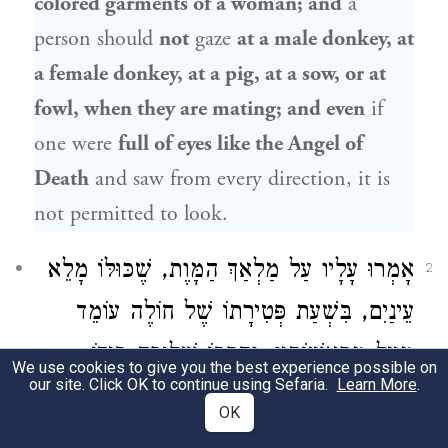
colored garments of a woman; and
a
person should
not
gaze
at a male donkey, at
a female donkey, at a pig, at a sow, or at
fowl, when they are mating; and even
if
one were
full of eyes like the Angel of
Death
and saw from every direction, it is
not permitted to look.
אָמְרוּ עָלָיו עַל מַלְאַךְ הַמָּוֶת, שֶׁכּוּלּוֹ מָלֵא
2
עֵינַיִם, בִּשְׁעַת פְּטִירָתוֹ שֶׁל חוֹלֶה עוֹמֵד
מֵעַל מְרַאֲשׁוֹתָיו, וְחַרְבּוֹ שְׁלוּפָה בְּיָדוֹ,
We use cookies to give you the best experience possible on
our site. Click OK to continue using Sefaria.
Learn More
.
וְטִיפָּה שֶׁל מָרָה תְּלוּיָה בּוֹ, כֵּיוָן שֶׁחוֹלֶה
OK
רוֹאֶה אוֹתוֹ מִזְדַּעְזֵעַ וּפוֹתֵחַ פִּיו, וְזוֹרְקָהּ