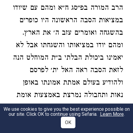
הרב המורה בפ״סג ח״א ומהם עם שיודו
במציאות הסבה הראשונה היו כופרים
בהשגחה ואומרים עזב ה׳ את הארץ.
ומהם יודו במציאותו והשגחתו אבל לא
יאמינו ביכולת הבלתי ב״ת המוחלט הנה
לזאת הסבה ראה האל ית׳ לפרסם
ולהודיע בעולם אמתת אמונתו באופן
נאות ותחבולה נמרצת באמצעות אומת
ישראל וזה בשיביאם בגלות בארץ
We use cookies to give you the best experience possible on
our site. Click OK to continue using Sefaria.
Learn More
.
מצרים יען היו שם כופרים רבים והיא
OK