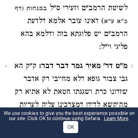
לשיטת הרמב"ם וזעירי ס"ל
במנחות (דף
) דאינו עובר אלמא דלדעת
כ"א ע"א
הרמב"ם יש פלוגתא בזה ודלמא בהא
פליגי וי"ל:
מ"ט דר' מאיר גמר דבר דבר:
ק"ק הא
2
גבי צבור גופא דלא מחייבי רק אדבר
שזדונו כרת ושגגתו חטאת לא אתיא רק
מהיקשא לדידן דמצרכינן עליה לעריות
We use cookies to give you the best experience possible on
כמבואר
) וא"כ ה"ל
בהוריות (דף ח' ע"א
our site. Click OK to continue using Sefaria.
Learn More
.
OK
דבר הלמד בהיקש שאין חוזר ומלמד