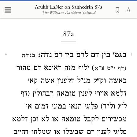
Arukh LaNer on Sanhedrin 87a
The William Davidson Talmud
Loading...
87a
בגמ' בין דם לדם בין דם נדה:
בנדה
1
) יליף מזה דאיכא דם טהור
(דף י"ט ע"א
באשה וק"ק מנ"ל דלענין אשה קאי
דלמא איירי לענין טומאה דבחולין (דף
ל"ג ול"ד) פליגי תנאי במיני דמים אי
מכשירים לקבל טומאה או לא וכן דלמא
פליגי לענין דם שבשלו או שמלחו דחייב