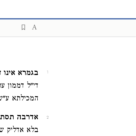
בגמרא אינו 
1
די"ל דממון ע
המכילתא ע"ש
אדרבה תסתיי
2
בלא אדליק שרג