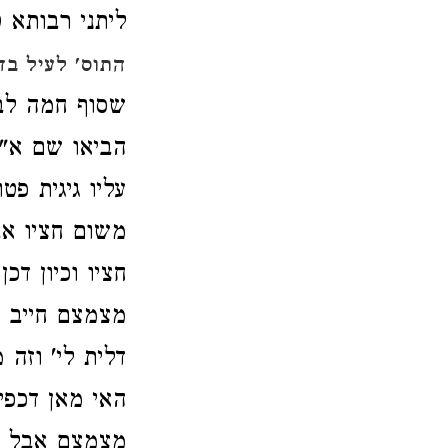
ליתני רבותא 
התוס' לעיל בד
שסוף חמה לבא 
הביאו שם א"כ
עליו גיגית פ
משום חציו א
חציו וכיון ד
מצמצם חייב ד
דלית לי' וזה 
האי מאן דכפי
מצמצם אבל א