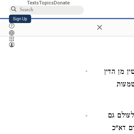
Texts
Topics
Donate
Sign Up
×
ן מן הדין
שמעות
עולם גם
ום דא"כ