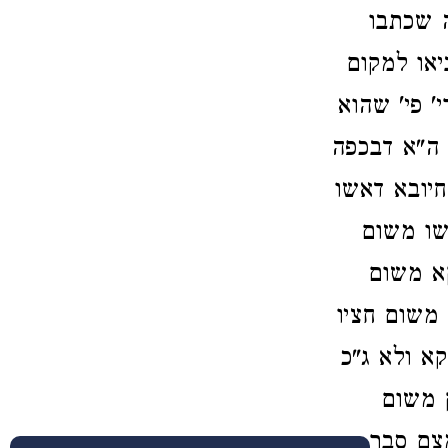
ה שכתבו
או למקום
' פי' שהוא
 ה"א דבכפה
חיובא דאשו
שו משום
קא משום
משום חציו
קא ולא ג"כ
ק משום
צם סבר