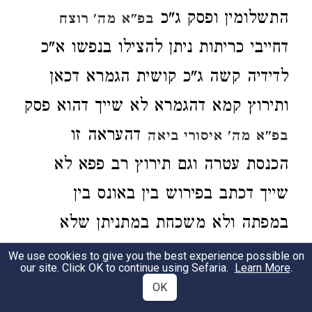
התשלומין ופסק ג"כ
בפ"א מה' רוצח
דחייבי כריתות ניתן להצילו בנפשו א"כ
לדידיה קשה ג"כ קושית הגמרא דכאן
ותירוץ קמא דהגמרא לא שייך דהוא פסק
דהעראה זו
בפ"א מה' איסורי ביאה
הכנסת עטרה וגם תירוץ רב פפא לא
שייך דכתב בפירוש בין באונס בין
במפתה ולא משכחת במתניתן שלא
יהרגנה כתי' רבא דהרמב"ם לא פסק כר'
We use cookies to give you the best experience possible on
our site. Click OK to continue using Sefaria.
Learn More
.
יהודה וא"כ לא משכחת אלא בבא עליה
OK