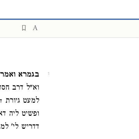
בגמרא ואמר 
1
וא"ל דרב חסד
למעט גיורת
ד
ופשיט ליה דא
דדריש לי' למ