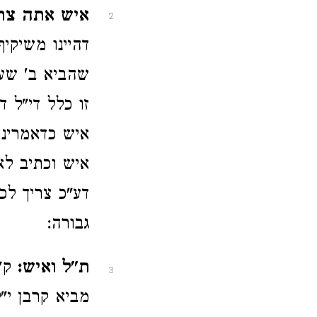
איש אתה צרי
2
דהיינו משיקי
שהביא ב' שער
זו כלל די"ל ד
איש כדאמרינן
איש וכתיב ל
דע"כ צריך לכ
גבורה:
ת"ל ואיש:
ק"
3
מביא קרבן י"