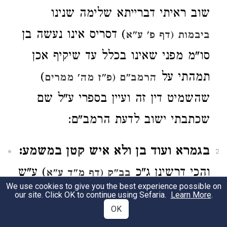
שוב ראיתי דברייתא שלימה שנינו
) דסריס אינו נעשה בן
ביבמות (דף פ' ע"א
סו"מ מפני שאינו בכלל עד שיקיף אכן
תמהתי על
)
הרמב"ם (פ"ז מה' ממרים
שהשמיט דין זה ועיין בספרי ע"ל שם
שכתבתי ישוב לדעת הרמב"ם:
בגמרא ועוד בן ולא איש קטן במשמע:
2
והכי דרשינן ג"כ
) ע"ש
בב"ק (דף מ"ד ע"א
We use cookies to give you the best experience possible on
והקשה בכאן ב' קושיות כנגד הב'
our site. Click OK to continue using Sefaria.
Learn More
.
OK
תשובות שהשיבו דכנגד מה שאמר