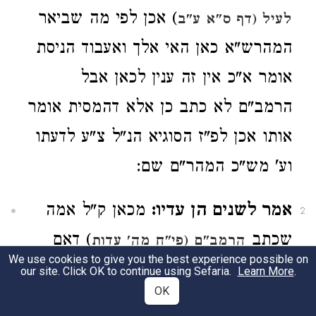
) אכן לפי מה שביאר
לעיל (דף ס"א ע"ב
המהרש"א כאן האי אלך ואעבוד הניסת
אומר א"כ אין זה ענין לכאן אבל
הרמב"ם לא כתב כן אלא דהמסית אומר
אותו אכן לפ"ז הסוגיא הנ"ל צ"ע לדעתו
וע' מש"כ המהר"ם שם:
אמר לשנים הן עדיו:
מכאן ק"ל אמה
2
שכתב
) דאם
הרמב"ם (פי"ח מה' עדות
We use cookies to give you the best experience possible on
הוזמו העדים בעמנו הייתם עם ההורג או
our site. Click OK to continue using Sefaria.
Learn More
.
OK
ההרוג אין זה הזמה אלא הכחשה ועיין