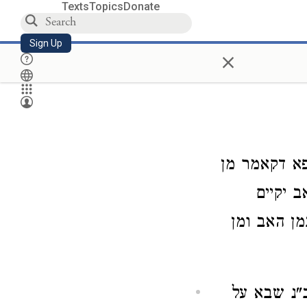
Texts
Topics
Donate
Sign Up
×
פא דקאמר מן
 יקיים
ן האב ומן
"נ שבא על