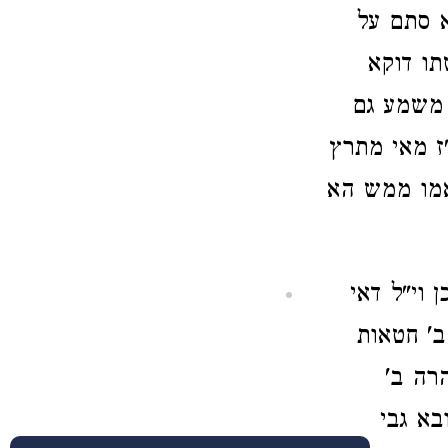
א סתם על
תו דוקא
 משמע גם
ז מאי מתרץ
 אמו ממש הא
 וי"ל דאי
ב' חטאות
רה ב'
בא גבי