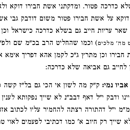
א כדרכה פטור. ומדקתני אשת חבירו דוקא ול
וקא על אשת חבירו פטור משום דודבק גבי אש
שאר עריות חייב גם בשלא כדרכה כישראל וכן
) וכמו שהחליט הרב בכ"מ שם ולפ"
 מה' מלכים
ת חבירו וכן מתרץ ג"כ לקמן אהא דפריך אימא
 לחייב גם אביאה שלא כדרכה:
ביו נמי:
ק"ק מה לשון אי הכי גם בל"ז קשה כן
ינו ודבק י"ל דאף דבב"נ לא שייך נפקותא לענין 
"מ י"ל דהתורה רצתה להחמיר עליו לכתוב אזה
 שייך רק חיוב א' כמו דכתיבי לפעמים לאוי טו