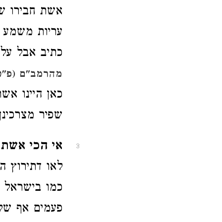
אשת חבירו של
עריות משמע ד
כתיב אבל על 
מהרמב"ם (פ"ט
כאן היינו אש
שפיר מצרכינן
אי הכי אשת א
3
לאו דתירוץ הי
כמו בישראל מ
פעמים אף שלא