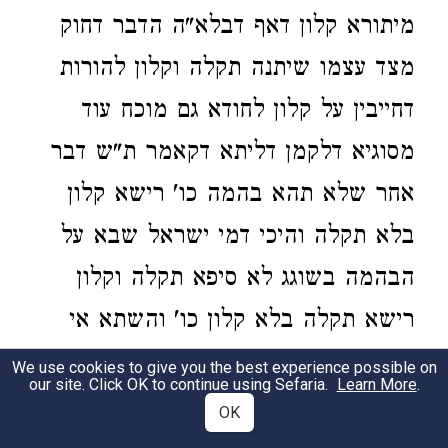
מיתורא קלון דאף דבלא"ה הדבר דחוק
מצד עצמו שיתנה תקלה וקלון להורות
דחייבין על קלון לחודא גם מוכח עוד
מסוגיא דלקמן דליתא דקאמר ת"ש דבר
אחר שלא תהא בהמה כו' רישא קלון
בלא תקלה והיכי דמי ישראל שבא על
הבהמה בשוגג לא סיפא תקלה וקלון
רישא תקלה בלא קלון כו' והשתא אי
ס"ד כנ"ל מאי קאמר לא סיפא תקלה
We use cookies to give you the best experience possible on
our site. Click OK to continue using Sefaria.
Learn More
.
וקלון הא גם אי אמרינן הכי ע"כ מוכח
OK