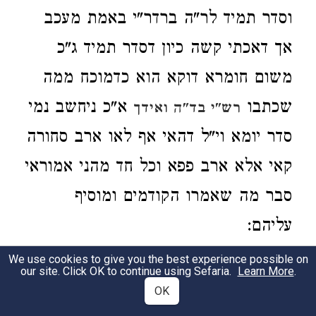
וסדר תמיד לר"ה ברדר"י באמת מעכב
אך דאכתי קשה כיון דסדר תמיד ג"כ
משום חומרא דוקא הוא כדמוכח ממה
שכתבו
א"כ ניחשב נמי
רש"י בד"ה ואידך
סדר יומא וי"ל דהאי אף לאו ארב סחורה
קאי אלא ארב פפא וכל חד מהני אמוראי
סבר מה שאמרו הקודמים ומוסיף
עליהם:
We use cookies to give you the best experience possible on
היו נותנים לו עצה הוגנת:
עיין מש"כ
2
our site. Click OK to continue using Sefaria.
Learn More
.
OK
בזה בספרי ע"ל יבמות (דף ק"ו ע"ב):