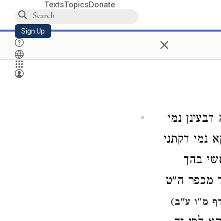
Texts
Topics
Donate
Sign Up
×
דבעינן נמי
 נמי דקתני
שי בהך
ד מכפר ה"ט
ף מ"ו ע"ב)