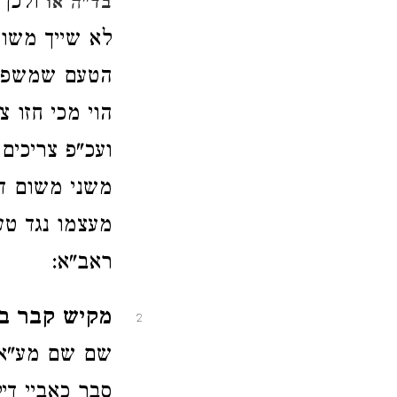
ולכן 
בד"ה או
לא שייך משום
הטעם שמשפיל
הוי מכי חזו 
ועכ"פ צריכים
משני משום ד
מעצמו נגד ט
ראב"א:
מקיש קבר בנ
2
שם שם מע"א ו
סבר כאביי די