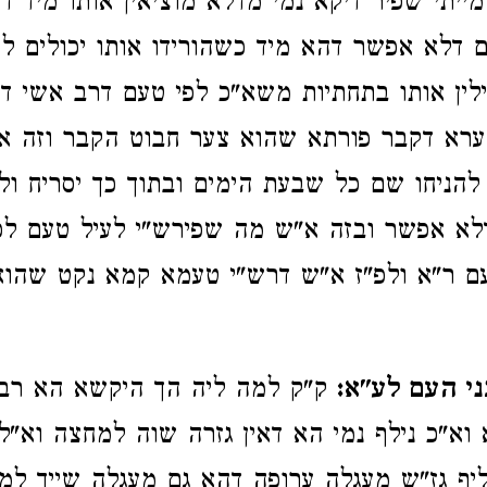
מייתי שפיר דיקא נמי מדלא מוציאין אותו מיד ד
 דלא אפשר דהא מיד כשהורידו אותו יכולים לה
ין אותו בתחתיות משא"כ לפי טעם דרב אשי ד
צערא דקבר פורתא שהוא צער חבוט הקבר וזה אין
 להניחו שם כל שבעת הימים ובתוך כך יסריח ול
לא אפשר ובזה א"ש מה שפירש"י לעיל טעם לכ
עם ר"א ולפ"ז א"ש דרש"י טעמא קמא נקט שהו
י העם לע"א:
ק"ק למה ליה הך היקשא הא רבא
א"כ נילף נמי הא דאין גזרה שוה למחצה וא"ל
ליף גז"ש מעגלה ערופה דהא גם מעגלה שייך למ