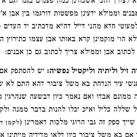
לצורך והכי אשכחינן כמה פעמים בגמ' וגם א 
נים וממילא ידעינן מפשטות דורגמו בין אבן א' 
מעוטי חדא מהני די"ל דה"א מדכתיב יד העדים כו
לא הוי מוקמינן קרא באותו אבן עצמו כתירוץ ה
 לכתוב אבן וממילא צריך לכתוב גם כן אבנים:
ה זיל וליתיה וליקטיל נפשיה:
יש להסתפק אם 
נשי עיר הנדחת בא משל ציבור דהא התם לא שי
ממונם אבדו ואם נאמר כיון דבשעה שנהרגין כב
 שללה כליל וא"כ יכלו להנות בדבר ממנה ולקבר
ייך ספק זה גבי הרוגי מלכות דאמרינן (
לקמן ד
 אם בא משל ציבור כיון דלאו מדידיה מייתינן 