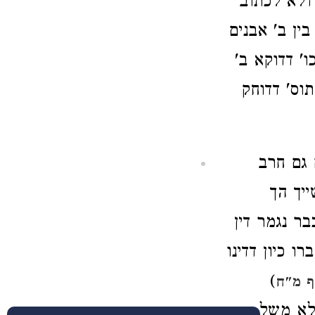
דלא לכתוב
בין ב' אבנים
' דדוקא ב'
תוס' דדוחק
גם חרב
יך הך
ר נגמר דין
ו כיון דדינו
)
ף מ"ח
אלא משל