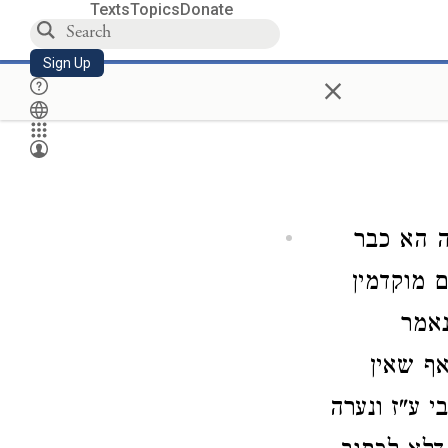
Texts
Topics
Donate
Sign Up
×
ה הא כבר
ם מוקדמין
נאמר
אף שאין
י ע"ז ונערה