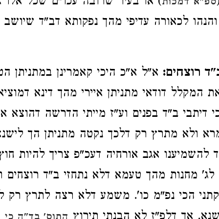
) או בעיר שרובה עכו"ם שכל אלו אי
ספ"א דמכות
הנהו לכאורה עדיפי מהך נפקותא דב"ד שיושב 
"ד רוצחים:
א"ל א"כ היכי קאמרינן במתניתן ה
ת המקלל דודאי מתניתן איירי מהך דינא דמוציאי
כי דיתבי ב"ד בפנים וע"ז מייתי הדרשה דהוצא 
א ולא מתרץ רק דלכך נקטה מתניתן הך לישנא 
ד להשמיענו אגב אורחיה דעכ"פ צריך להיות חוץ
 לג' מחנות מהך טעמא דלא נתחזי ב"ד רוצחים והי
תני הכי נפ"מ כו'. משמע דלא רצה לתרץ רק 
שנא. אך דלפ"ז לא הבנתי תירוץ
ה
התוס' בד"ה כי