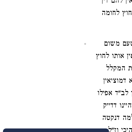
ן להם דין
חוץ לחומה
טעם משום
ן אותו לחוץ
את המקלל
דמוציאין
 לב"ד אפילו
ינו דדייק
למה דנקטה
יכי וז"ל