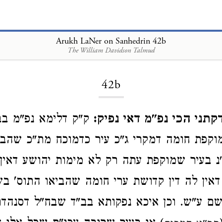
Arukh LaNer on Sanhedrin 42b
The William Davidson Talmud
Loading...
42b
תני הכי נפ"מ דאי נפיק:
ק"ק דלימא נפ"מ בב
וקפת חומה דמקרי ג"כ עיר כדמוכח מת"כ שהב
נ בעיר שמוקפת עתה רק לא מימות יהושע דאין 
אין לה דין קדושת ערי חומה שהביאו התוס' בש
 ע"ש. וכן איכא נפקותא בב"ד שבח"ל דסנהדרי