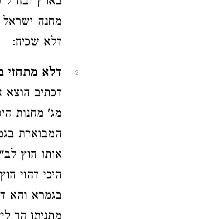
בארץ ובח"ל (
מחנה ישראל ו
דלא שכיח:
דלא מתחזי ב
2
דכתיב הוצא א
מג' מחנות הי
המבוארת בגמר
אותו חוץ לב"
היכי דהוי חוץ
בגמרא והא דק
מתניתן הך לי