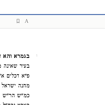
בגמרא והא דק
1
בעיר שאינה מ
פ"א דכלים א"
מחנה ישראל ד
כמ"ש הר"ש שם