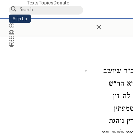
Texts
Topics
Donate
Sign Up
×
"ד שיושב
יא הר"ש
לה דין
מעתין
ן נוהגת