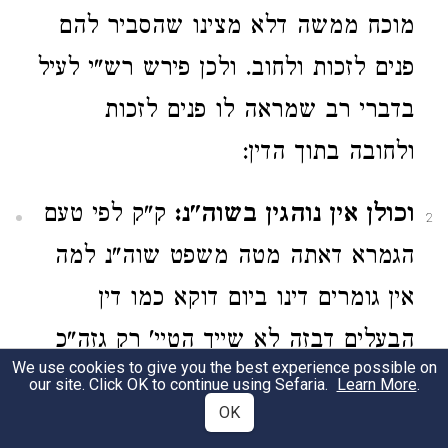
מוכח ממשה דלא מצינו שהסביר להם
פנים לזכות ולחוב. ולכן פירש רש"י לעיל
בדברי רב שמראה לו פנים לזכות
ולחובה בתוך הדין:
וכולן אין נוהגין בשוה"נ:
ק"ק לפי טעם
2
הגמרא דאתה מטה משפט שוה"נ למה
אין גומרים דינו ביום דוקא כמו דין
הבעלים דבזה לא שייך הטיי' רק גזה"כ
We use cookies to give you the best experience possible on
הוא מוהוקע אותם וא"כ מכח כמיתת
our site. Click OK to continue using Sefaria.
Learn More
.
OK
הבעלים כך מיתת השור גם גבי שוה"נ