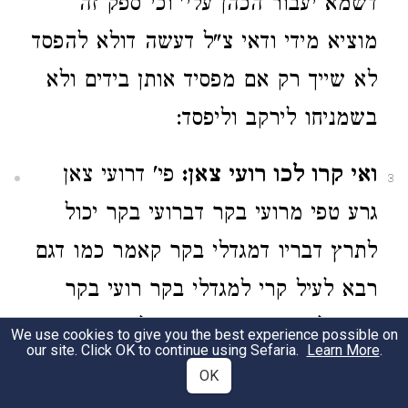
דשמא יעבור הכהן עלי' וכי ספק זה
מוציא מידי ודאי צ"ל דעשה דולא להפסד
לא שייך רק אם מפסיד אותן בידים ולא
בשמניחו לירקב וליפסד:
ואי קרו לכו רועי צאן:
פי' דרועי צאן
3
גרע טפי מרועי בקר דברועי בקר יכול
לתרץ דבריו דמגדלי בקר קאמר כמו דגם
רבא לעיל קרי למגדלי בקר רועי בקר
ובמגדלי בקר אין שמץ פסול דהא
We use cookies to give you the best experience possible on
our site. Click OK to continue using Sefaria.
Learn More
.
כשרים הם לעדות כמימרא דרבא דלעיל
OK
דרועי בהמה גסה כשרים אלא אפילו קרו