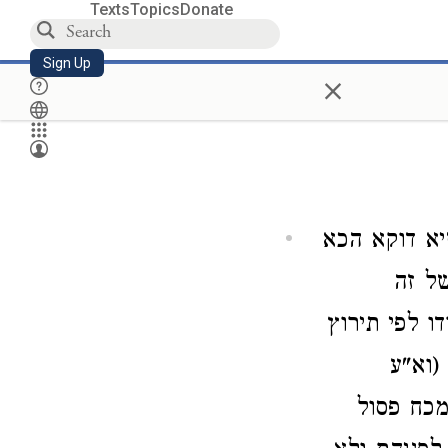
Texts
Topics
Donate
Sign Up
×
א דוקא הכא
של זה
ו לפי תירוץ
(וא"ע
מכח פסול