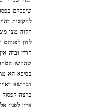
ובזה סברי רבנ
שיפסלם בפסול
להקשות דהיינ
הלוה מצי מעכ
לדון לפניהם 
הר"ן ובזה אי
שהקשו המהרש
בסיפא הא מר
דברישא דאיירי
ברצה לפסול פ
אדון לפניו א