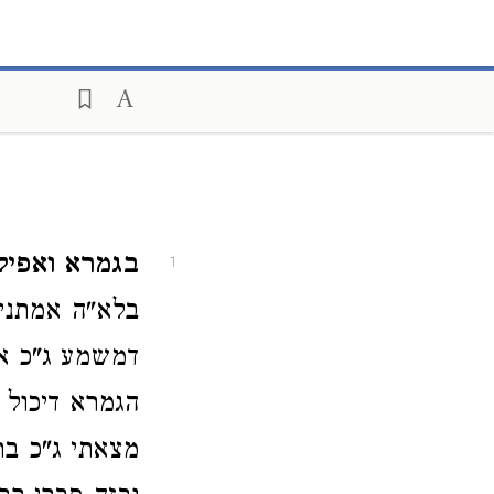
בגמרא ואפיל
1
בלא"ה אמתנית
דמשמע ג"כ אפ
הגמרא דיכול ל
מצאתי ג"כ בר