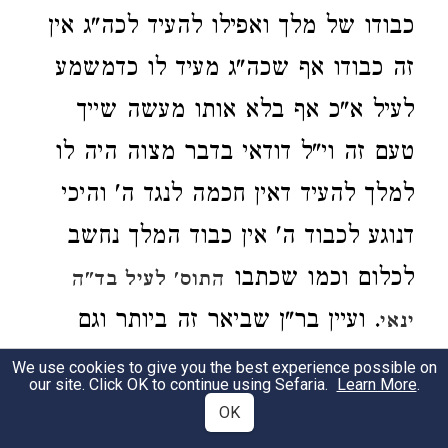
כבודו של מלך ואפילו להעיד לכה"ג אין
זה כבודו אף שכה"ג מעיד לו כדמשמע
לעיל א"כ אף בלא אותו מעשה שייך
טעם זה וי"ל דודאי בדבר מצוה היה לו
למלך להעיד דאין חכמה לנגד ה' והיכי
דנוגע לכבוד ה' אין כבוד המלך נחשב
לכלום וכמו שכתבו
התוס' לעיל בד"ה
. ועיין בר"ן שביאר זה ביותר וגם
ינאי
הריטב"א בשבועות רק כיון שהוצרכו
We use cookies to give you the best experience possible on
our site. Click OK to continue using Sefaria.
Learn More
.
לגזור משום מעשה שהיה שלא לדון את
OK