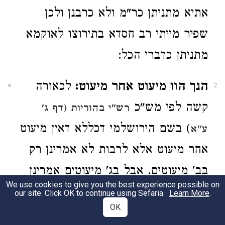
אתיא מתניתן כר"מ ולא כרבנן ולכן
שפיר מייתי רב חסדא בתירוצו לאוקמא
מתניתן כדברי הכל:
הנך הוו מיעוט אחר מיעוט:
לכאורה
2
קשה לפי מש"כ
רש"י בהוריות (דף ג'
) בשם הירושלמי דכללא דאין מיעוט
ע"א
אחר מיעוט אלא לרבות לא אמרינן רק
בב' מיעוטים. אבל בג' מיעוטים אמרינן
We use cookies to give you the best experience possible on
כולהו למיעוטו. א"כ היאך אמרינן הכא
our site. Click OK to continue using Sefaria.
Learn More
.
OK
דהוי מיעוט אחר מיעוט ואף אם תאמר