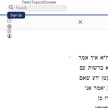
Texts
Topics
Donate
Sign Up
×
א איך אמר
א ברשות עם
טן ידע שאם
יאמר אני
 כן