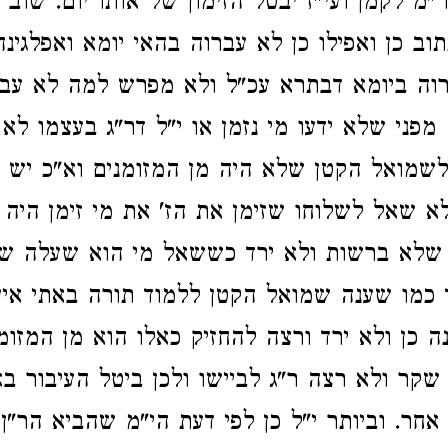
מ לקמן ועי"ז יבטל הזימון של אותו יום. שוב ר
ב כן ואפילו כן לא עברוה בהאי יומא ואפלגינה
רוה ביומא דבתרא עכ"ל ולא מפרש למה לא עב
מפני שלא ידעו מי נזמן או י"ל דר"ג בעצמו לא
לשמואל הקטן שלא היה מן המזומנים וא"כ יש כ
א שאל לשלוחו שזימן את הז' את מי זימן היה
שלא ברשות ולא ירד כששאל מי הוא שעלה ש
כמו שענה שמואל הקטן ללמוד תורה באתי אין 
 כן ולא ירד ורצה להחזיק כאלו הוא מן המזומנ
שקר ולא רצה ר"ג לביישו ולכן ביטל העיבור בא
ם אחר. וביותר י"ל כן לפי דעת הי"מ שהביא הר"