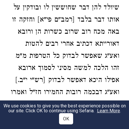
שיולד להן דבר שחוששין לו ובודקין על
אותו דבר בלבד [רמב"ם פי"א] וחזקה זו
באה מכח רוב שרוב כשרות הן ורובא
דאורייתא דכתיב אחרי רבים להטות
ואע"ג שאפשר לבדוק כל הטרפות מ"מ
זהו הלכה למשה מסיני לסמוך ארובא
אפילו היכא דאפשר לבדוק [רש"י י"ב.]
ואע"ג דבכמה רובות החמירו חז"ל ואמרו
כל היכי דאיכא לברורי מבררינן כמו
We use cookies to give you the best experience possible on
our site. Click OK to continue using Sefaria.
Learn More
.
ברוב מצויין אצל שחיטה מומחין הן
OK