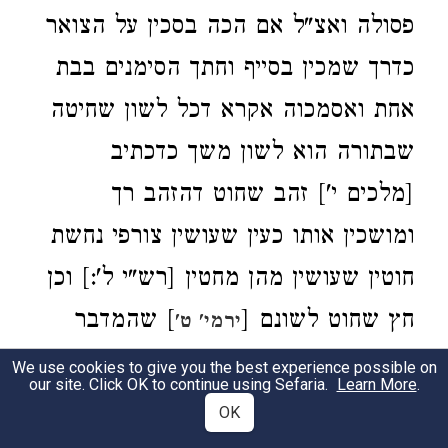
פסולה ואצ"ל אם הכה בסכין על הצואר
כדרך שמכין בסייף וחתך הסימנים בבת
אחת ואסמכוה אקרא דכל לשון שחיטה
שבתורה הוא לשון משך כדכתיב
[מלכים י'] זהב שחוט דהזהב רך
ומושכין אותו כעין שעושין צורפי נחשת
חוטין שעושין מהן מחטין [רש"י ל':] וכן
חץ שחוט לשונם [
] שהמדבר
ירמי' ט'
במרמה מושך דבריו כחץ:
We use cookies to give you the best experience possible on
our site. Click OK to continue using Sefaria.
Learn More
.
OK
וכבר נתבאר
דכששוחט בהולכה
בסי' ח'
2