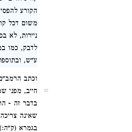
הקורע להפסידה
משום דכל קור
ניירות, לא בכ
לדבק, כמו במ
ע"ש, ובתוספו
וכתב הרמב"ם 
חייב, מפני שמ
20
בדבר זה - הר
שאינה צריכה 
בגמרא (ק"ה:)