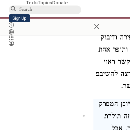
 לא מהני
Texts
Topics
Donate
ה מסיני
Sign Up
×
גם בתפירה
רה ודיבוק
 ותופר אחת
קשר ראוי
רצה להשיבם
ר.
"וכן המפרק
זה תולדת
ר, אבל