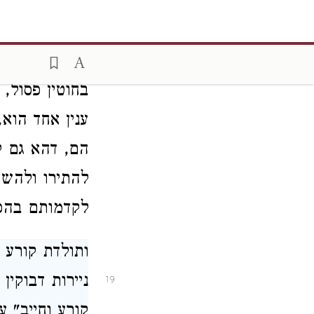
חיבור על ידי
דבק, כמ"ש
ב
דדוקא תפירה
בחוטין פסול,
ענין אחד הוא
הם, דהא גם ק
להתירו ולהשי
לקדמותם בהכר
ותולדת קורע כ
ניירות דבוקין
19
קורע וחייב" 