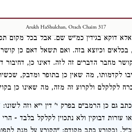
 דבק. ואף על גב דבתפירות יריעות של ספר תורה
, שאני התם דהוה הלכה למש
יורה דעה סימן רע"ח
, כאשר הבאנו שם
ע"ש, והרי 
מירושלמי דמגילה
Arukh HaShulchan, Orach Chaim 317
 אלא דוקא בגידין כמ"ש שם. אבל בכל מקום תפי
, בכלאים וכיוצא בזה. ואם תשאל דאם כן קושר
ושר מחבר הדברים זה לזה. דאינו כן, דחיבור ד
בו לקדמותו, מה שאין כן בתופר ומדבק, שכשי
ח לקלקלם ולקרוע זה מזה, מה שאינו כן בקוש
תב גם כן הרמב"ם בפרק י' דין י"א וזה לשונו: 
 או עורות דבוקין ולא נתכוין לקלקל בלבד - הרי 
עכ"ל. ובקורע כתב מקודם: "הקורע על מנת לתפו