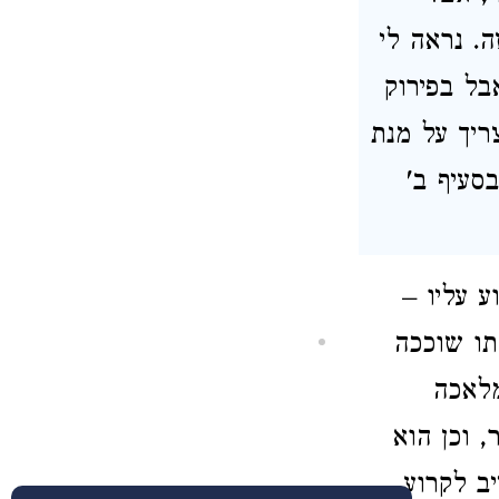
ה. נראה לי
בל בפירוק
צריך על מנת
סעיף ב'
 עליו –
מתו שוככה
מלאכה
, וכן הוא
יב לקרוע