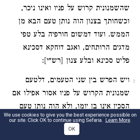
שהשמנונית קרוש על פניו ואינו ניכר,
וכשחותך בצנון הוה נותן טעם הבא מן
הממש. ועוד דמשום חורפיה בלע טפי
מדגים הרותחים, ואגב דוחקא דסכינא
פליט סכינא ובלע צנון [רש"י]:
ויש הפרש בין שני הטעמים, דלטעם
2
שמנונית הקרוש על פניו אסור אפילו אם
הסכין אינו בן יומו, ולא הוה נותן טעם
We use cookies to give you the best experience possible on
לפגם, שהרי אין כאן טעם בלוע אלא
our site. Click OK to continue using Sefaria.
Learn More
.
OK
טעם בעין, ולטעם השני דמשום חורפא