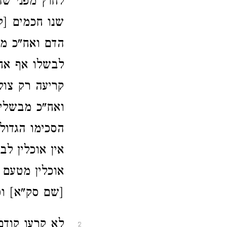
לחוץ מפני שהו
שנו חכמים [ק
הדם ואח"כ מו
לבשלו אף אחר
קריעה רק צול
ואח"כ מבשלין 
הסכימו הגדול
אין אוכלין ל
אוכלין מטעם 
[שם סק"א] ופ
לא קרעו קודם
2