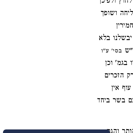
לחוץ ולפיכך
ליחה ושופך
מירין
יבשלנו בלא
מ"ש
בסי' ע"ו
 בגמ' וכן
רק הזכרים
וף אין
ם בשר ביחד
ותר והגם