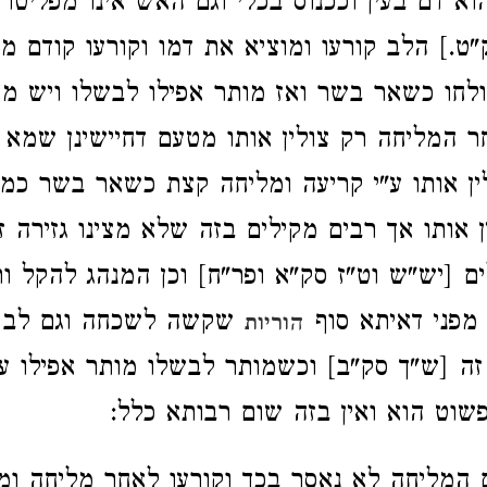
א דם בעין וככנוס בכלי וגם האש אינו מפליטו 
"ט.] הלב קורעו ומוציא את דמו וקורעו קודם מ
לחו כשאר בשר ואז מותר אפילו לבשלו ויש מח
 המליחה רק צולין אותו מטעם דחיישינן שמא 
ין אותו ע"י קריעה ומליחה קצת כשאר בשר כ
אותו אך רבים מקילים בזה שלא מצינו גזירה זו
ים [יש"ש וט"ז סק"א ופר"ח] וכן המנהג להקל ו
ב מפני דאיתא סוף
שקשה לשכחה וגם לב ע
הוריות
זה [ש"ך סק"ב] וכשמותר לבשלו מותר אפילו ע
שוט הוא ואין בזה שום רבותא כלל:
 המליחה לא נאסר בכך וקורעו לאחר מליחה ומ