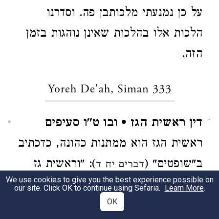
על כן נמנעתי מלכותבן פה. וסדרנו
הלכות אלו בהלכות שאינן נוהגות בזמן
הזה.
Yoreh De'ah, Siman 333
דין ראשית הגז • ובו ט"ו סעיפים
1
ראשית הגז הוא ממתנות כהונה, כדכתיב
ב"שופטים" (
): "וראשית גז
דברים יח ד
We use cookies to give you the best experience possible on
צאנך תתן לו". שהקדוש ברוך הוא זיכה
our site. Click OK to continue using Sefaria.
Learn More
.
OK
לכהנים בתרומות דגן ותירוש ויצהר,