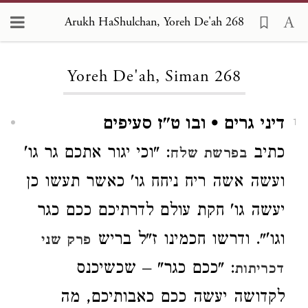
Arukh HaShulchan, Yoreh De'ah 268
Loading...
Yoreh De'ah, Siman 268
דיני גרים • ובו ט"ז סעיפים
1
כתיב
: "וכי יגור אתכם גר גו'
בפרשת שלח
ועשה אשה ריח ניחח גו' כאשר תעשו כן
יעשה גו' חקת עולם לדרתיכם ככם כגר
וגו'". ודרשו חכמינו ז"ל בריש
פרק שני
: "ככם כגר" – שכשיכנס
דכריתות
לקדושה יעשה ככם כאבותיכם, מה