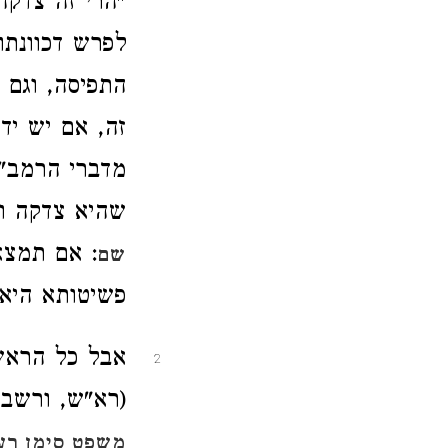
"הרי זה צדקה
לפרש דכוונתו
התפיסה, וגם 
זה, אם יש יד 
מדברי הרמב"ם
שהיא צדקה וו
: אם תמצא
שם
פשיטותא היא. 
אבל כל הראשו
2
(רא"ש, ורשב"א
משפט סימן רע"