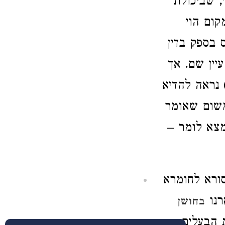
, שביכולת
קום הוי
 בספק בדין
יין שם. אך
 נראה להדיא
משום שאומר
מצא לומר –
סורא לחומרא
רנו
בחושן
 הבעלים.