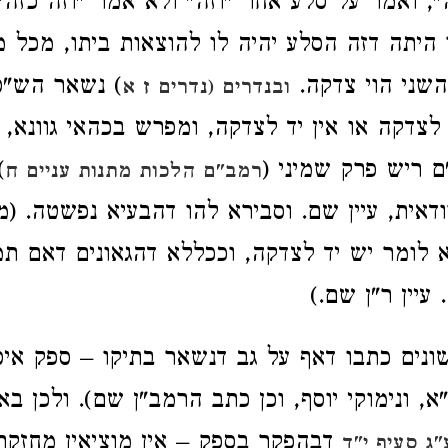
", ואמר על סלע אחר "וזה" ולא אמר "וזה כזה"
 היתה דזה הסלע יהיה לו להוצאות ביתו, מכל מ
השני הוי צדקה.
) נשאר הש"ס
ובנדרים (נדרים ז א
לצדקה או אין יד לצדקה, ומפרש בכהאי גוונא, ע
 ריש פרק שמיני (
)
רמב"ם הלכות מתנות עניים ח
דאית, עיין שם. וסבירא להו דהבעיא נפשטה. (
 לומר יש יד לצדקה, וככללא דהגאונים דאם ת
עיין ר"ן שם.)
נים כתבו דאף על גב דנשאר בתיקו – ספק אי
, ונימוקי יוסף, וכן כתב הרמב"ן שם). ולכן בא
דבהפקר בספק – אין מוציאין מחזקת
ג סעיף י"ד