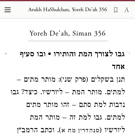
Arukh HaShulchan, Yoreh De'ah 356
Loading...
Yoreh De'ah, Siman 356
גבו לצורך המת והותירו • ובו סעיף
1
אחד
תנן בשקלים (פרק שני): מותר מתים –
למתים. מותר המת – ליורשיו. כיצד? גבו
נדבות למת סתם – זהו מותר מתים
למתים. גבו למת זה – מותר המת
ליורשיו (
). וכתב הרמב"ן
סנהדרין מח א