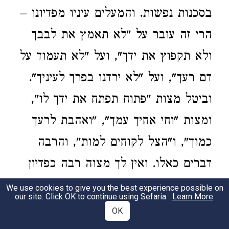
בסכנות נפשות. והמעלים עיניו מפדיונו –
הרי זה עובר על "לא תאמץ את לבבך
ולא תקפוץ את ידך", ועל "לא תעמוד על
דם רעך", ועל "לא ירדנו בפרך לעיניך".
וביטל מצות "פתוח תפתח את ידך לו",
ומצות "וחי אחיך עמך", "ואהבת לרעך
כמוך", ו"הצל לקוחים למות", והרבה
דברים כאלו. ואין לך מצוה רבה כפדיון
שבוים. עד כאן לשונו. וכל זה היה בזמן
We use cookies to give you the best experience possible on
our site. Click OK to continue using Sefaria.
Learn More
.
הקדמון, וגם עתה בקצוות הרחוקות
OK