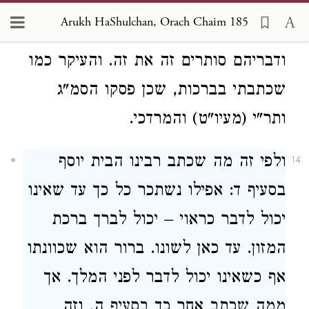
, דשכור יכול לברך ברכת המזון,
דתרומות
Arukh HaShulchan, Orach Chaim 185
עיין שם. וכן כתב שם הרא"ש, עיין שם.
ודבריהם סותרים זה את זה. והעיקר כמו
שכתבתי בברכות, שכן פסקו הסמ"ג
ותר"י (מעיו"ט) והמרדכי.
ולפי זה מה שכתב רבינו הבית יוסף
14
בסעיף ד: אפילו נשתכר כל כך עד שאינו
יכול לדבר כראוי – יכול לברך ברכת
המזון. עד כאן לשונו. ברור הוא שכוונתו
אף כשאינו יכול לדבר לפני המלך. אך
ממה שכתב אחר כך בסעיף ה, וזה