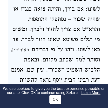
לשונו: אם בירך, והיתה צואה כנגדו או
שהיה שכור – נסתפקו התוספות
והרא"ש אם צריך לחזור ולברך. ומשום
מי רגלים פשיטא שאינו חוזר לברך. עד
כאן לשונו. וזהו על פי דבריהם
,
בעירובין
וסותר למה שכתב מקודם. ובאמת
הלבוש השמיט "שכור", עיין שם. אמנם
דעת רבינו הבית יוסף נראה להשוות
We use cookies to give you the best experience possible on
דבריהם, ולחלק בשכור עצמו בין אינו
our site. Click OK to continue using Sefaria.
Learn More
.
יכול לדבר כראוי ובין אינו יכול לדבר
OK