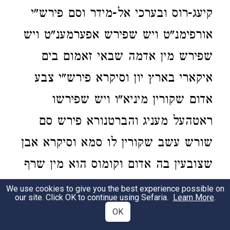
קיעג-רוס ובערכי אל-מידר וסם פירש"י
אורפימנ"ט ויש שפירש אפערמענ"ט ויש
שפירש מין אדמה שבאי זאמום בים
איקארי בארץ יון וסיקרא פירש"י צבע
אדום שקורין מיניא"ו ויש שפירשו
ראטהעל מעניג והברטנורא פירש סם
שורש עשב שקורין לו סמא וסיקרא אבן
שצובעין בה אדום וקומוס הוא מין שרף
שקורין גומ"א וקנקנתום פירשו בגמ'
We use cookies to give you the best experience possible on
our site. Click OK to continue using Sefaria.
Learn More
.
חרתא דאושכפי ופירש"י אדרמנ"ט ותוס'
OK