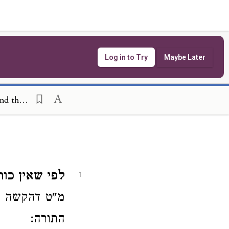
Log in to Try
Maybe Later
Annotations of Maharatz Chajes on Mishneh Torah, Tefillin, Mezuzah and the Torah Scroll 7:1
לפי שאין כ.
1
מ"ט דהקשה שה
התורה: