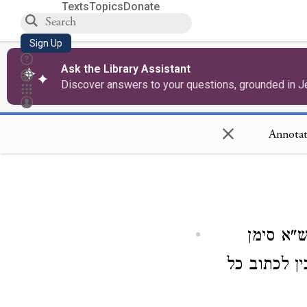
Texts
Topics
Donate
Sign Up
Ask the Library Assistant
Discover answers to your questions, grounded in J
×
"א סימן
ן לכתוב כל