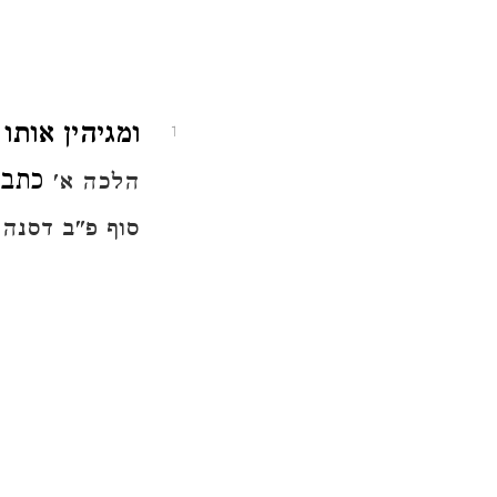
ומגיהין אות.
1
כתב ה
הלכה א'
סוף פ"ב דסנהד