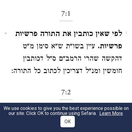
7:1
לפי שאין כותבין את התורה פרשיות
1
פרשיות.
עיין בשו"ת ש"א סימן מ"ט
דהקשה שהרי הרמב"ם ס"ל דכותבין
חומשין ומנ"ל דצריכין לכתוב כל התורה:
7:2
We use cookies to give you the best experience possible on
ומגיהין אותו מספר העזרה.
כתב הכ"מ
1
our site. Click OK to continue using Sefaria.
Learn More
.
OK
צ"ע מנא ליה.
ובפ"ג מהל' מלכים הלכה