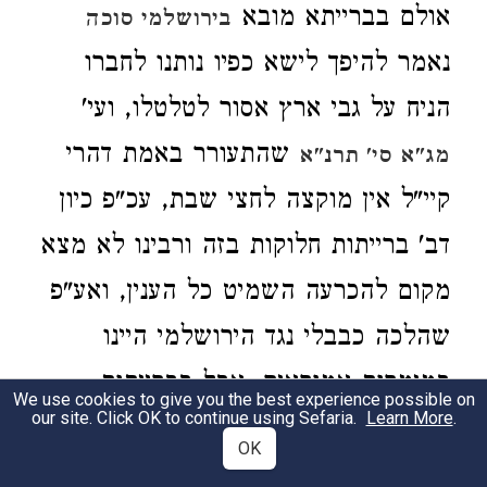
אולם בברייתא מובא
בירושלמי סוכה
נאמר להיפך לישא כפיו נותנו לחברו
הניח על גבי ארץ אסור לטלטלו, ועי'
שהתעורר באמת דהרי
מג"א סי' תרנ"א
קיי"ל אין מוקצה לחצי שבת, עכ"פ כיון
דב' ברייתות חלוקות בזה ורבינו לא מצא
מקום להכרעה השמיט כל הענין, ואע"פ
שהלכה כבבלי נגד הירושלמי היינו
במימרות אמוראים, אבל בברייתות
We use cookies to give you the best experience possible on
our site. Click OK to continue using Sefaria.
Learn More
.
המובאות בחלוף זה מזה אין הכרע, ועי'
OK
יד מלאכי ח"ג אות ז' שהביא דברי
התוס'