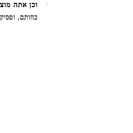
וכן אתה מו'.
1
כחותם, ופס':