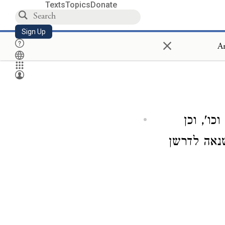
Texts
Topics
Donate
Sign Up
×
An
) ', וכן
שנאה לדרשן