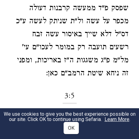
שפסק פ"ד ממעשה קרבנות דעולה
מכפר על עשה ול"ת שניתק לעשה ע"כ
דס"ל דלא שייך באיסור עשה זבח
רשעים תועבה רק במומר לעכו"ם עי'
מל"מ פ"ג משגגות ה"ז באריכות, ומפני
זה ניחא שיטת הרמב"ם כאן:
3:5
We use cookies to give you the best experience possible on
הכ"מ
כתב צ"ע מהיכא מייתי לה. ונעלם
1
our site. Click OK to continue using Sefaria.
Learn More
.
OK
במח"כ
מגלה פנים
הירושלמי פ"ק דפאה