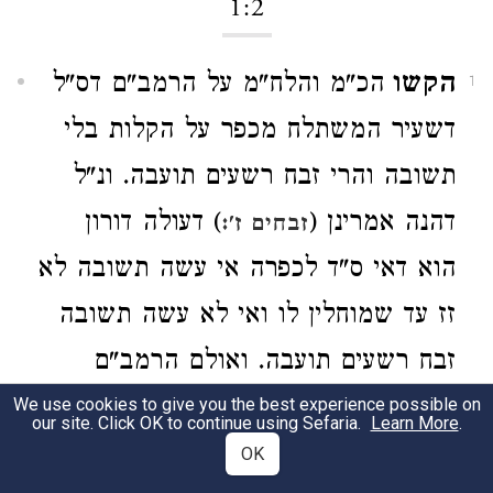
1:2
הקשו
הכ"מ והלח"מ על הרמב"ם דס"ל
1
דשעיר המשתלח מכפר על הקלות בלי
תשובה והרי זבח רשעים תועבה. ונ"ל
דהנה אמרינן (
) דעולה דורון
זבחים ז':
הוא דאי ס"ד לכפרה אי עשה תשובה לא
זז עד שמוחלין לו ואי לא עשה תשובה
זבח רשעים תועבה. ואולם הרמב"ם
שפסק פ"ד ממעשה קרבנות דעולה
We use cookies to give you the best experience possible on
our site. Click OK to continue using Sefaria.
Learn More
.
מכפר על עשה ול"ת שניתק לעשה ע"כ
OK