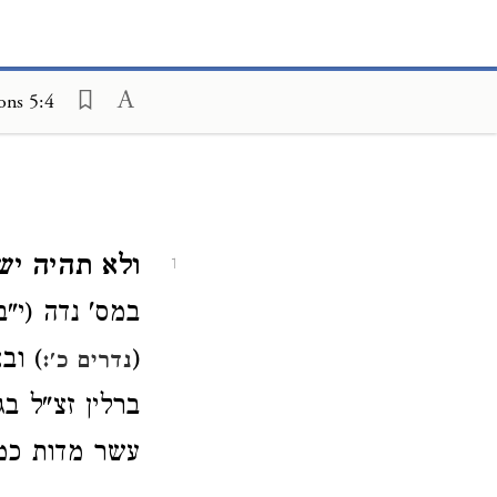
ons 5:4
ולא תהיה ישי
1
במס' נדה (י"ב
(
) וב
נדרים כ':
ברלין זצ"ל ב
עשר מדות כמ