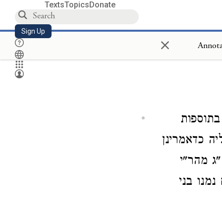
Texts
Topics
Donate
Sign Up
×
Annota
בתוספות
יה כדאמרינן
"ג מהר"י
מנו בני