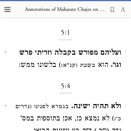
Annotations of Maharatz Chajes on Mishneh Torah, Human Dispositions 5:1
Loading...
5:1
ועליהם מפורש בקבלה וזריתי פרש
1
וגו'.
הוא
) בלשונו ממש:
בשבת (קנ"א:
5:4
ולא תהיה ישינה.
בגמרא לפנינו (נדרים
1
) לא נמצא כן, אכן בתוספות במס'
כ':