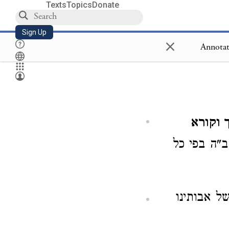
Texts
Topics
Donate
Sign Up
×
 וקורא
)  בפי כל
)  אבותינו