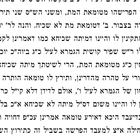
ע"ש. אולם לעיל ו' ע"ב מקשה הש"ס עד שאתה
הפרישהו מטומאת המת, ומשני הש"ס שני תירוצ
 בצבור. ב' דטומאת מת לא שכיח. והנה לר' יה
ינין לו והיינו דמיתה שכיחא כמו דאמרינן לקמן
 ר"ש שפיר קושית הגמרא לעיל כ"ג ביוה"כ יוכי
ין כ"ג מטומאת המת, הרי לשיטתך מיתה שכיחא
י על טהרה מהדרינן, ותירץ לו טומאה הותרה 
ן של הגמרא לעיל ו', אולם לדידן דלא קי"ל כר
 לו והיינו משום דס"ל מיתה לא שכיחא א"כ בל
בדיעבד היכא דאירע טומאה אמרינן עכ"פ דחויה ו
ילה א"צ למעבד הפרשה בשביל זה כתירוץ השנ