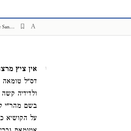
on into the Sanctuary
Annotations of Maharatz Chajes on Mishneh Torah, Admission into the Sanctuary 4:8
אין ציץ מרצ
1
דס"ל טומאה ד
ולדידיה קשה
בשם מהר"י קו
על הקושיא כ"ג