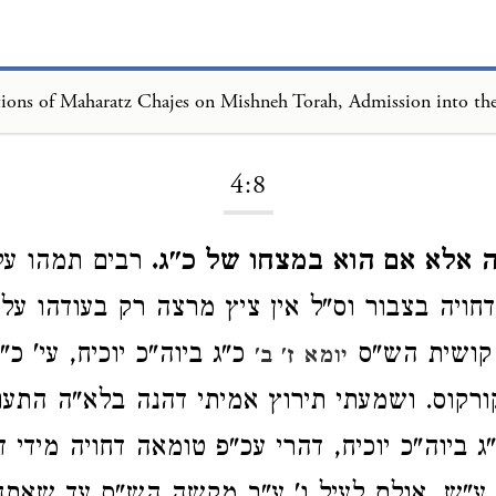
atz Chajes on Mishneh Torah, Admissi
4:8
ה אלא אם הוא במצחו של כ"ג.
רבים תמהו על
חויה בצבור וס"ל אין ציץ מרצה רק בעודהו על
 קושית הש"ס
כ"ג ביוה"כ יוכיח, עי' 
יומא ז' ב'
רקוס. ושמעתי תירוץ אמיתי דהנה בלא"ה התעור
 ביוה"כ יוכיח, דהרי עכ"פ טומאה דחויה מידי ד