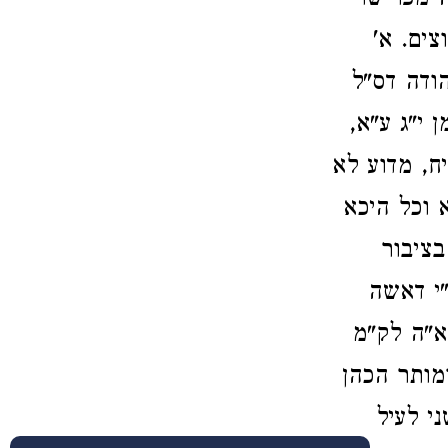
 מפרישו
ים. א'
ודה דס"ל
 י"ג ע"א,
ח, מדוע לא
 וכל היכא
בציבור
"י דאשה
א"ה לק"מ
מותר הכהן
י לעיל