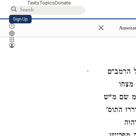
Texts
Topics
Donate
Sign Up
×
Annotations of Mahar
 הרמב"ם
 מצחו
כ"מ שם מ"ש
רו התוס'
הוה