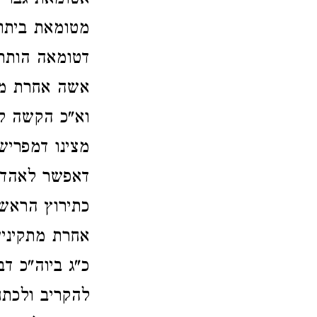
אטומאת גברי 
מטומאת ביתו 
דטומאה הותרה
אשה אחרת מתק
וא"כ הקשה לו
מצינו דמפריש
דאפשר לאהדור
כתירוץ הראשו
אחרת מתקינין
כ"ג ביוה"כ ד
להקריב ולכתח