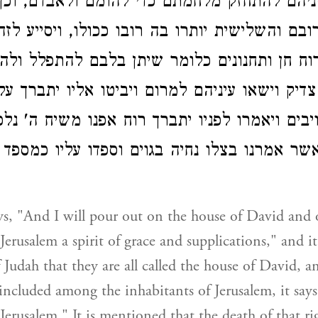
ניהם להתחזק מלחמתם כדי להומם ולאבדם, וכן
ובם והשלישית יותרו בה רובו ככולו, ויסייע לז
ח חן ותחנונים כלומר שיתן בלבם להתפלל ולהתח
צדיק וישאו עיניהם למרום ויביטו אליו יתברך ע
יבים ויאמרו לפניו יתברך רוח אפנו משיח ה' נל
שר אמרנו בצלו נחיה בגוים וספדו עליו כמספד 
says, "And I will pour out on the house of David and
Jerusalem a spirit of grace and supplications," and it
 Judah that they are all called the house of David, a
e included among the inhabitants of Jerusalem, it says
 Jerusalem." It is mentioned that the death of that r