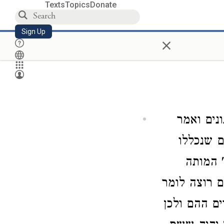
Texts
Topics
Donate
Sign Up
×
ונים ואמר
ם שנכללו
' המותה
ם רוצה לומר
ם ההם ולכן