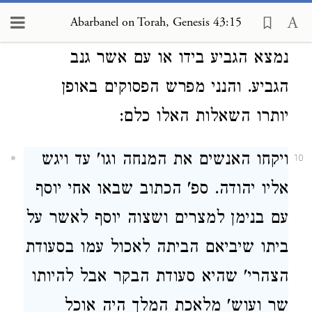
נמצא כי הוא היה העקר והיה לו לומר
Abarbanel on Torah, Genesis 43:15
הננו עבדים לאדוני גם אנחנו עם אשר
נמצא הגביע בידו או עם אשר גנב
הגביע. והנני מפרש הפסוקים באופן
יותרו השאלות האלו כלם:
ויקחו האנשים את המנחה וגו' עד ויגש
10
אליו יהודה. ספ' הכתוב שבאו אחי יוסף
עם בנימן למצרים ושצוה יוסף לאשר על
ביתו שיביאם הביתה לאכול עמו בסעודת
הצהרי' שהיא סעודת הבקר אבל להיותו
שר ועוש' מלאכת המלך היה אוכל