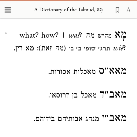
A Dictionary of the Talmud, מָא
Loading...
מָא
מה
was?
what? how? |
מה״ש
wie?
(מה זאת): מא דין.
תרג׳ שופ׳ ב׳ ב׳
מאא״ס
מאכלות אסורות.
מאב״ד
מאכל בן דרוסאי.
מאב״י
מנהג אבותיהם בידיהם.