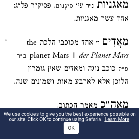
מאגניות
עי׳
. פסיק״ר פל״ג:
נ״ר
סִיגְנוּם
אחד עשר מאגניות.
מַאֲדִים
אחד מכוכבי הלכת
the
ז׳
planet Mars |
der Planet Mars
ב״ר
: כוכב נוגה ומאדים שאין גומרין
פ״י
הלוכן אלא לארבע מאות ושמונים שנה.
מאה״כ
מאמר הכתוב.
We use cookies to give you the best experience possible on
our site. Click OK to continue using Sefaria.
Learn More
.
מאהרי״ח
OK
מוציאין את הרבים ידי