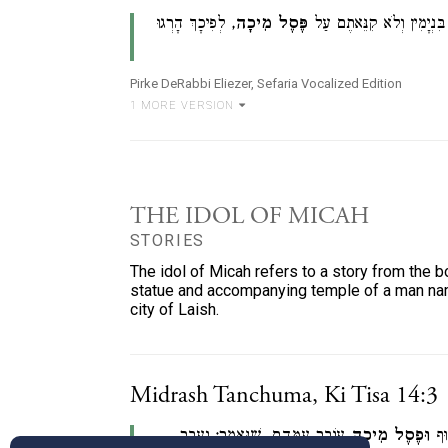
ִּנְיָמִין וְלֹא קִנֵּאתֶם עַל
פֶּסֶל
מִיכָה
, לְפִיכָךְ הָרְגוּ
Pirke DeRabbi Eliezer, Sefaria Vocalized Edition
1
MORE VERSION
THE IDOL OF MICAH
STORIES
The idol of Micah refers to a story from the 
statue and accompanying temple of a man nam
city of Laish.
Midrash Tanchuma, Ki Tisa 14:3
סוּף
וּפֶסֶל
מִיכָה
עוֹבֵר עִמָּהֶם, שֶׁנֶּאֱמַר: וְעָבַר