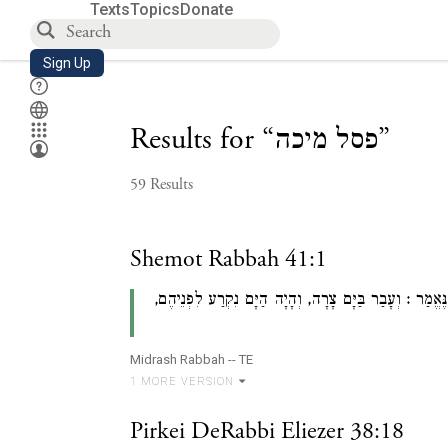
Texts
Topics
Donate
Sign Up
”
פסל מיכה
“
Results for
59
Results
Shemot Rabbah 41:1
ֶּאֱמַר : וְעָבַר בַּיָּם צָרָה, וְהָיָה הַיָּם נִקְרַע לִפְנֵיהֶם,
Midrash Rabbah -- TE
1
MORE VERSION
Pirkei DeRabbi Eliezer 38:18