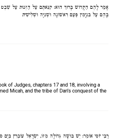
אָמַר לָהֶם הַקָּדוֹשׁ בָּרוּךְ הוּא: קִנֵּאתֶם עַל הַזְּנוּת עַל שֵׁבֶט ב
בָּהֶם עַל בִּנְיָמִין פַּעַם רִאשׁוֹנָה וּשְׁנִיָּה וּשְׁלִישִׁית
book of Judges, chapters 17 and 18, involving a
ed Micah, and the tribe of Dan's conquest of the
רַבִּי יוֹסִי אוֹמֵר: יֵשׁ בּוּשָׁה גְּדוֹלָה מִזּוֹ, יִשְׂרָאֵל עוֹבְרִין בְּיַם 