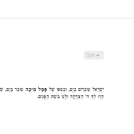
Sort
יִשְׂרָאֵל עוֹבְרִים בַּיָּם, וְכַסְפּוֹ שֶׁל
פֶּסֶל
מִיכָה
עוֹבֵר בַּיָּם, שֶׁנ
הֱוֵי: לְךָ ה' הַצְּדָקָה וְלָנוּ בּשֶׁת הַפָּנִים.