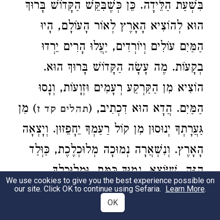
בִּשְׁעַת הַלֵּידָה. כֵּן כְּשֶׁבִּקֵּשׁ הַקָּדוֹשׁ בָּרוּךְ
הוּא לְהוֹצִיא הָאָרֶץ לְאוֹר הָעוֹלָם, הָיוּ
הַמַּיִם עוֹלִים וְיוֹרְדִים, יַעֲלוּ הָרִים יֵרְדוּ
בְקָעוֹת. מֶה עָשָׂה הַקָּדוֹשׁ בָּרוּךְ הוּא.
הוֹצִיא מִן הַקַּרְקַע רְעָמִים וּזְוָעוֹת, וְנָסוּ
הַמַּיִם. הֲדָא הוּא דִכְתִיב, (
) מִן
תהלים קד ז
גַּעֲרָתְךָ יְנוּסוּן מִן קוֹל רַעַמְךָ יֵחָפֵזוּן. וְיָצְאָה
הָאָרֶץ. וְנִשְׁאֲרָה נְמוּכָה מְלוּכְלֶכֶת, כַּוְּלַד
הַזֶּה, שֶׁיּוֹצֵא, נָמוּךְ כַּמֵּת, וּמְלוּכְלָךְ
We use cookies to give you the best experience possible on
.
Learn More
מֵהַלֵּידָה.
our site. Click OK to continue using Sefaria.
OK